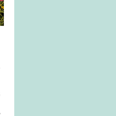
か
し
感
の