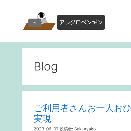
コ
ン
テ
ン
ツ
へ
ス
キ
ッ
Blog
プ
ご利用者さんお一人お
実現
2023-06-07
投稿者:
Seki Ayako