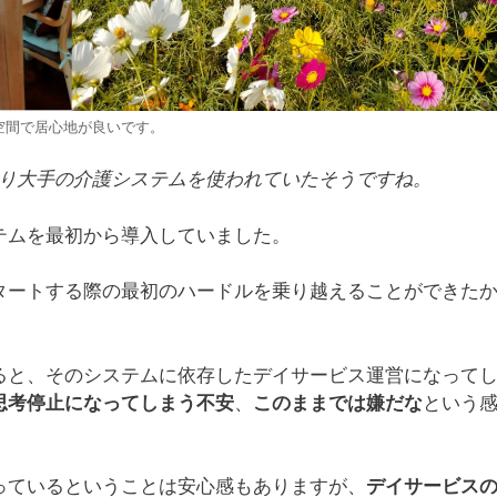
空間で居心地が良いです。
より大手の介護システムを使われていたそうですね。
テムを最初から導入していました。
タートする際の最初のハードルを乗り越えることができた
ると、そのシステムに依存したデイサービス運営になって
思考停止になってしまう不安
、
このままでは嫌だな
という
っているということは安心感もありますが、
デイサービス