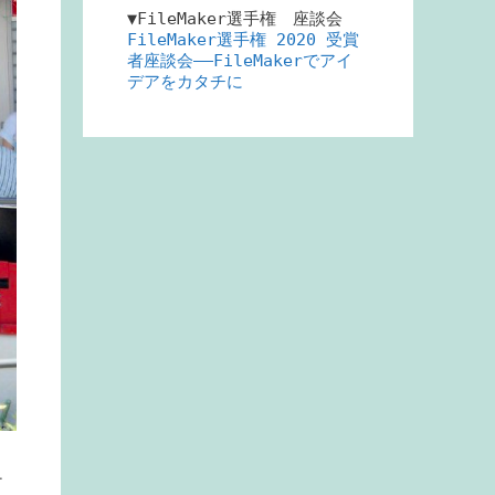
▼FileMaker選手権 座談会
FileMaker選手権 2020 受賞
者座談会――FileMakerでアイ
デアをカタチに
テ