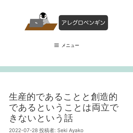
コ
ン
テ
ン
ツ
へ
メニュー
ス
キ
ッ
プ
生産的であることと創造的
であるということは両立で
きないという話
2022-07-28
投稿者:
Seki Ayako