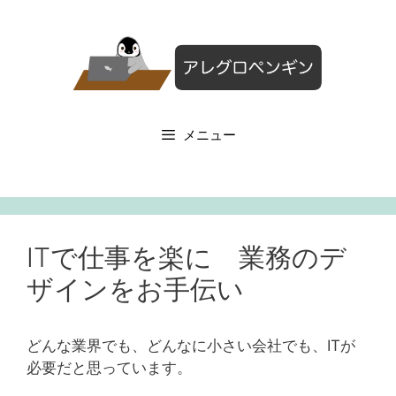
コ
ン
テ
ン
ツ
へ
メニュー
ス
キ
ッ
プ
ITで仕事を楽に 業務のデ
ザインをお手伝い
どんな業界でも、どんなに小さい会社でも、ITが
必要だと思っています。