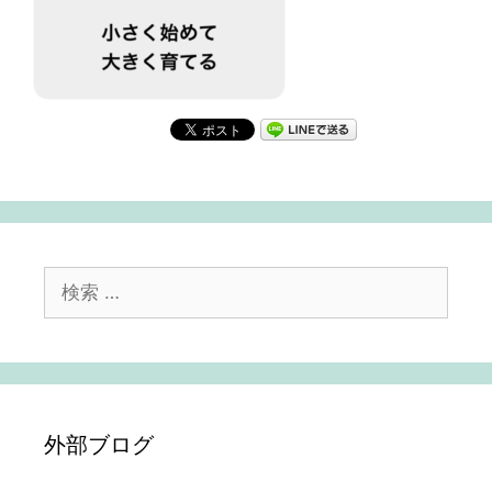
検
索:
外部ブログ