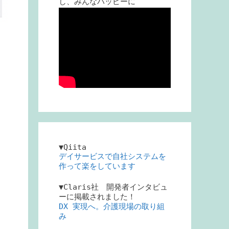
し、みんなハッピーに
▼Qiita
デイサービスで自社システムを
作って楽をしています
酬
▼Claris社 開発者インタビュ
ーに掲載されました！
DX 実現へ。介護現場の取り組
み