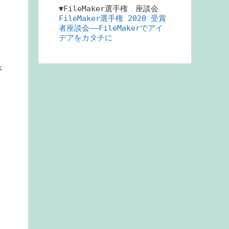
▼FileMaker選手権 座談会
FileMaker選手権 2020 受賞
者座談会――FileMakerでアイ
う
デアをカタチに
が
る
い