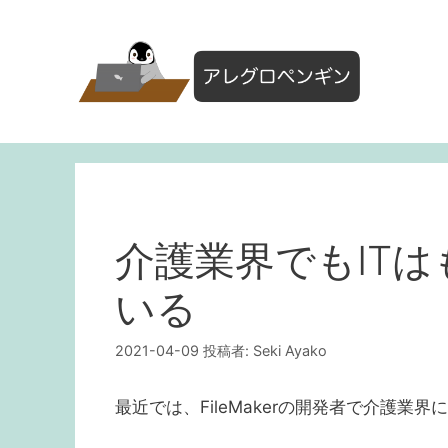
コ
ン
テ
ン
ツ
へ
ス
キ
ッ
プ
介護業界でもIT
いる
2021-04-09
投稿者:
Seki Ayako
最近では、FileMakerの開発者で介護業