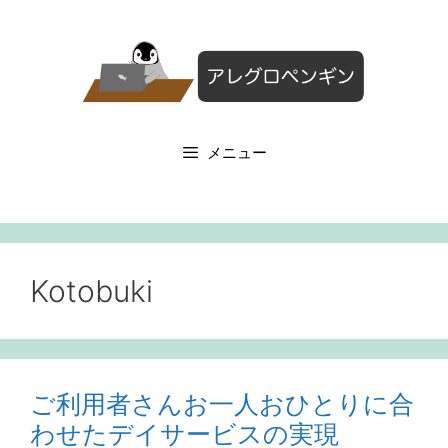
コ
ン
テ
ン
ツ
へ
メニュー
ス
キ
ッ
プ
Kotobuki
ご利用者さんお一人おひとりに合
わせたデイサービスの実現