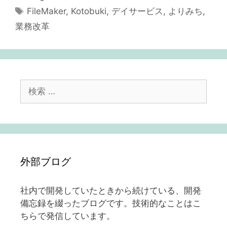
テ
タ
FileMaker
,
Kotobuki
,
デイサービス
,
よりみち
,
ゴ
グ
業務改革
リ
ー
検
索:
外部ブログ
社内で開発していたときから続けている、開発
備忘録を綴ったブログです。技術的なことはこ
ちらで発信しています。