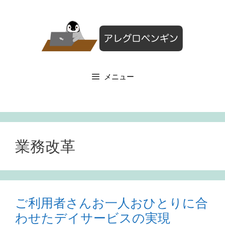
コ
ン
テ
ン
ツ
へ
メニュー
ス
キ
ッ
プ
業務改革
ご利用者さんお一人おひとりに合
わせたデイサービスの実現