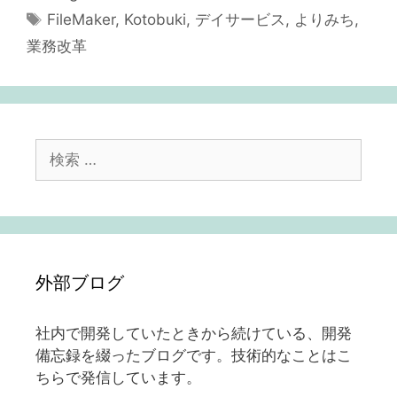
テ
タ
FileMaker
,
Kotobuki
,
デイサービス
,
よりみち
,
ゴ
グ
業務改革
リ
ー
検
索:
外部ブログ
社内で開発していたときから続けている、開発
備忘録を綴ったブログです。技術的なことはこ
ちらで発信しています。