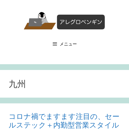
コ
ン
テ
ン
ツ
へ
メニュー
ス
キ
ッ
プ
九州
コロナ禍でますます注目の、セー
ルステック＋内勤型営業スタイル