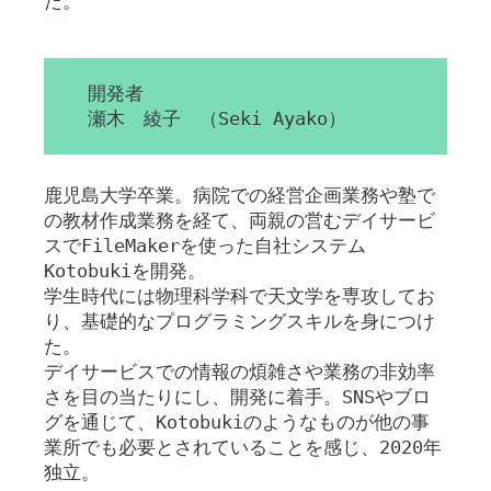
た。
開発者
瀬木 綾子 （Seki Ayako）
鹿児島大学卒業。病院での経営企画業務や塾で
の教材作成業務を経て、両親の営むデイサービ
スでFileMakerを使った自社システム
Kotobukiを開発。
学生時代には物理科学科で天文学を専攻してお
り、基礎的なプログラミングスキルを身につけ
た。
デイサービスでの情報の煩雑さや業務の非効率
さを目の当たりにし、開発に着手。SNSやブロ
グを通じて、Kotobukiのようなものが他の事
業所でも必要とされていることを感じ、2020年
独立。