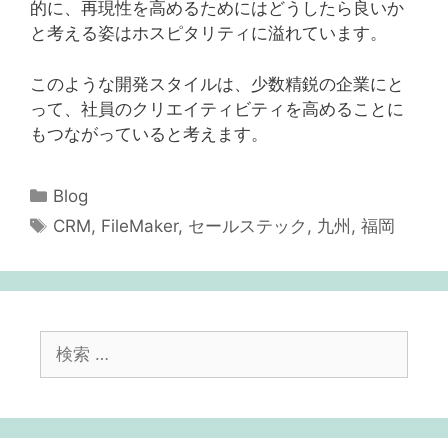
的に、再現性を高めるためにはどうしたら良いか
と考える姿はホスピタリティに溢れています。
このような開発スタイルは、少数精鋭の企業にと
って、社員のクリエイティビティを高めることに
もつながっていると考えます。
カ
Blog
テ
タ
CRM
,
FileMaker
,
セールステック
,
九州
,
福岡
ゴ
グ
リ
ー
検
索: