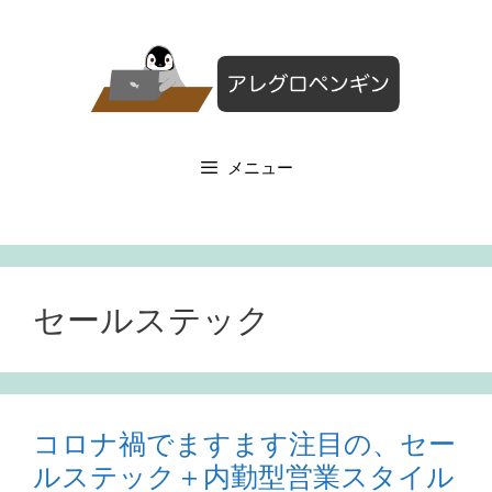
コ
ン
テ
ン
ツ
へ
メニュー
ス
キ
ッ
プ
セールステック
コロナ禍でますます注目の、セー
ルステック＋内勤型営業スタイル