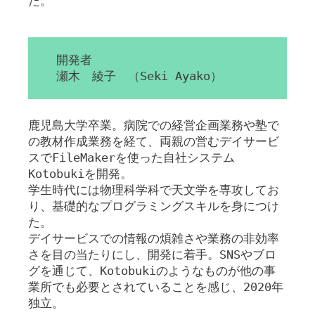
た。
開発者
瀬木 綾子 （Seki Ayako）
鹿児島大学卒業。病院での経営企画業務や塾で
の教材作成業務を経て、両親の営むデイサービ
スでFileMakerを使った自社システム
Kotobukiを開発。
学生時代には物理科学科で天文学を専攻してお
り、基礎的なプログラミングスキルを身につけ
た。
デイサービスでの情報の煩雑さや業務の非効率
さを目の当たりにし、開発に着手。SNSやブロ
グを通じて、Kotobukiのようなものが他の事
業所でも必要とされていることを感じ、2020年
独立。