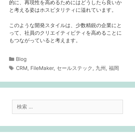
的に、再現性を高めるためにはどうしたら良いか
と考える姿はホスピタリティに溢れています。
このような開発スタイルは、少数精鋭の企業にと
って、社員のクリエイティビティを高めることに
もつながっていると考えます。
カ
Blog
テ
タ
CRM
,
FileMaker
,
セールステック
,
九州
,
福岡
ゴ
グ
リ
ー
検
索: