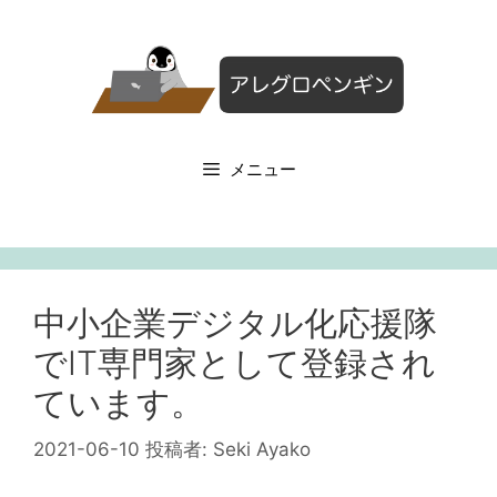
コ
ン
テ
ン
ツ
へ
メニュー
ス
キ
ッ
プ
中小企業デジタル化応援隊
でIT専門家として登録され
ています。
2021-06-10
投稿者:
Seki Ayako