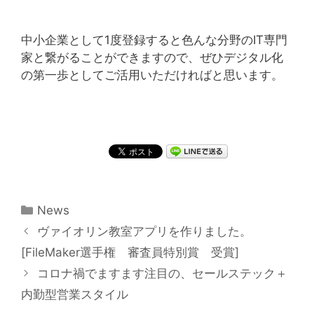
中小企業として1度登録すると色んな分野のIT専門
家と繋がることができますので、ぜひデジタル化
の第一歩としてご活用いただければと思います。
カ
News
テ
投
ヴァイオリン教室アプリを作りました。
ゴ
稿
[FileMaker選手権 審査員特別賞 受賞]
リ
ナ
コロナ禍でますます注目の、セールステック＋
ー
ビ
内勤型営業スタイル
ゲ