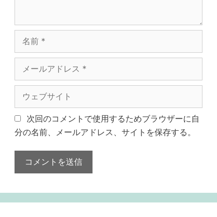
名
前
メ
ー
ル
ウ
ア
ェ
ド
ブ
次回のコメントで使用するためブラウザーに自
レ
サ
分の名前、メールアドレス、サイトを保存する。
ス
イ
ト