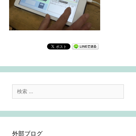
検
索:
外部ブログ