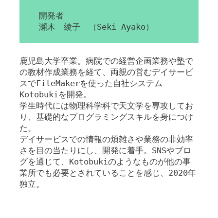
開発者
瀬木 綾子 （Seki Ayako）
鹿児島大学卒業。病院での経営企画業務や塾で
の教材作成業務を経て、両親の営むデイサービ
スでFileMakerを使った自社システム
Kotobukiを開発。
学生時代には物理科学科で天文学を専攻してお
り、基礎的なプログラミングスキルを身につけ
た。
デイサービスでの情報の煩雑さや業務の非効率
さを目の当たりにし、開発に着手。SNSやブロ
グを通じて、Kotobukiのようなものが他の事
業所でも必要とされていることを感じ、2020年
独立。