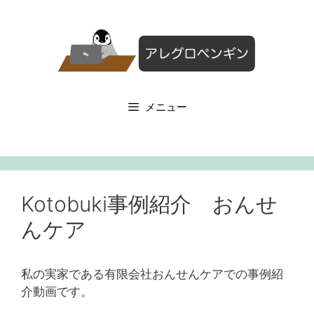
コ
ン
テ
ン
ツ
へ
メニュー
ス
キ
ッ
プ
Kotobuki事例紹介 おんせ
んケア
私の実家である有限会社おんせんケアでの事例紹
介動画です。