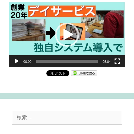
動
画
プ
レ
ー
ヤ
ー
00:00
05:04
検
索: