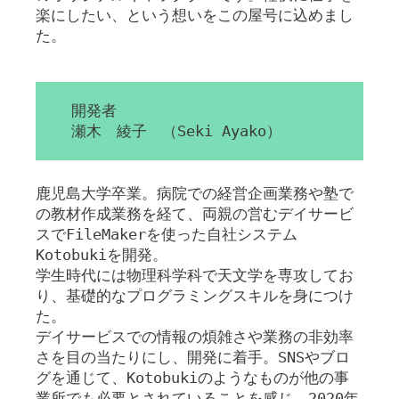
楽にしたい、という想いをこの屋号に込めまし
た。
開発者
瀬木 綾子 （Seki Ayako）
鹿児島大学卒業。病院での経営企画業務や塾で
の教材作成業務を経て、両親の営むデイサービ
スでFileMakerを使った自社システム
Kotobukiを開発。
学生時代には物理科学科で天文学を専攻してお
り、基礎的なプログラミングスキルを身につけ
た。
デイサービスでの情報の煩雑さや業務の非効率
さを目の当たりにし、開発に着手。SNSやブロ
グを通じて、Kotobukiのようなものが他の事
業所でも必要とされていることを感じ、2020年