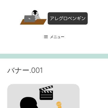
コ
ン
テ
ン
ツ
へ
メニュー
ス
キ
ッ
プ
バナー.001