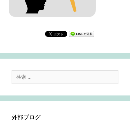
検
索:
外部ブログ