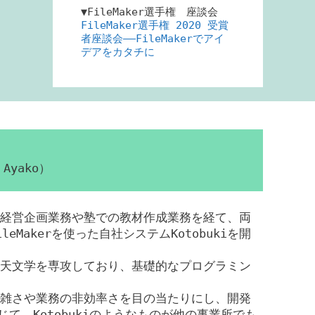
▼FileMaker選手権 座談会
FileMaker選手権 2020 受賞
者座談会――FileMakerでアイ
デアをカタチに
Ayako）
経営企画業務や塾での教材作成業務を経て、両
eMakerを使った自社システムKotobukiを開
天文学を専攻しており、基礎的なプログラミン
雑さや業務の非効率さを目の当たりにし、開発
じて、Kotobukiのようなものが他の事業所でも