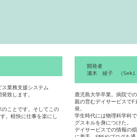
開発者
瀬木 綾子 （Seki 
ービス業務支援システム
を開発致します。
鹿児島大学卒業。病院での
親の営むデイサービスでFil
発。
ンポのことです。そしてこの
学生時代には物理科学科で
です。軽快に仕事を楽にし
グスキルを身につけた。
デイサービスでの情報の煩
に着手。SNSやブログを通