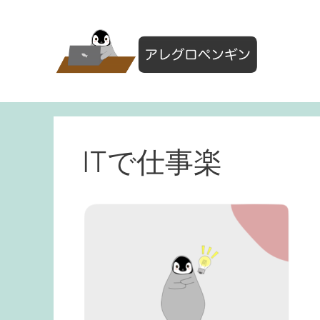
コ
ン
テ
ン
ツ
へ
ス
キ
ッ
ITで仕事楽
プ