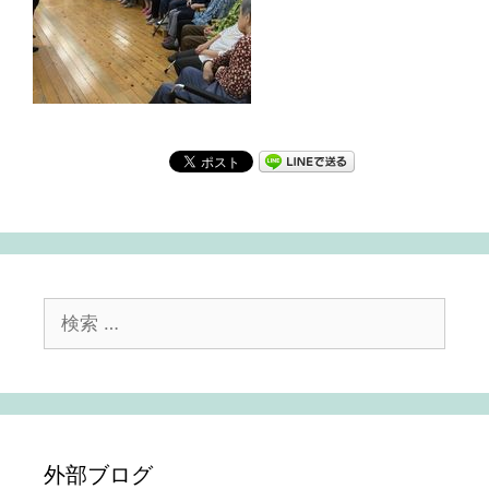
検
索:
外部ブログ