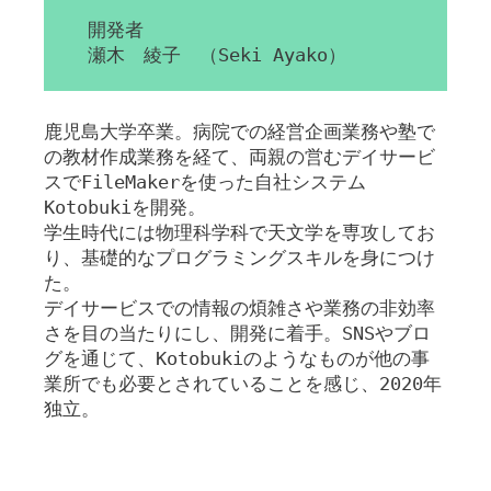
開発者
瀬木 綾子 （Seki Ayako）
鹿児島大学卒業。病院での経営企画業務や塾で
の教材作成業務を経て、両親の営むデイサービ
スでFileMakerを使った自社システム
Kotobukiを開発。
学生時代には物理科学科で天文学を専攻してお
り、基礎的なプログラミングスキルを身につけ
た。
デイサービスでの情報の煩雑さや業務の非効率
さを目の当たりにし、開発に着手。SNSやブロ
グを通じて、Kotobukiのようなものが他の事
業所でも必要とされていることを感じ、2020年
独立。