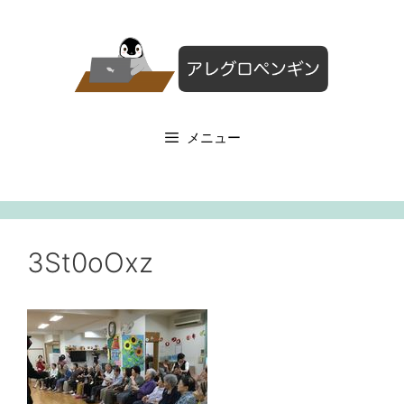
コ
ン
テ
ン
ツ
へ
メニュー
ス
キ
ッ
プ
3St0oOxz