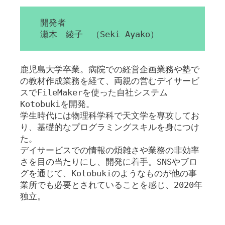
開発者
瀬木 綾子 （Seki Ayako）
鹿児島大学卒業。病院での経営企画業務や塾で
の教材作成業務を経て、両親の営むデイサービ
スでFileMakerを使った自社システム
Kotobukiを開発。
学生時代には物理科学科で天文学を専攻してお
り、基礎的なプログラミングスキルを身につけ
た。
デイサービスでの情報の煩雑さや業務の非効率
さを目の当たりにし、開発に着手。SNSやブロ
グを通じて、Kotobukiのようなものが他の事
業所でも必要とされていることを感じ、2020年
独立。