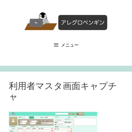
コ
ン
テ
ン
ツ
へ
メニュー
ス
キ
ッ
プ
利用者マスタ画面キャプチ
ャ