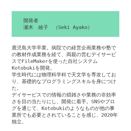
開発者
瀬木 綾子 （Seki Ayako）
鹿児島大学卒業。病院での経営企画業務や塾で
の教材作成業務を経て、両親の営むデイサービ
スでFileMakerを使った自社システム
Kotobukiを開発。
学生時代には物理科学科で天文学を専攻してお
り、基礎的なプログラミングスキルを身につけ
た。
デイサービスでの情報の煩雑さや業務の非効率
さを目の当たりにし、開発に着手。SNSやブロ
グを通じて、Kotobukiのようなものが他の事
業所でも必要とされていることを感じ、2020年
独立。