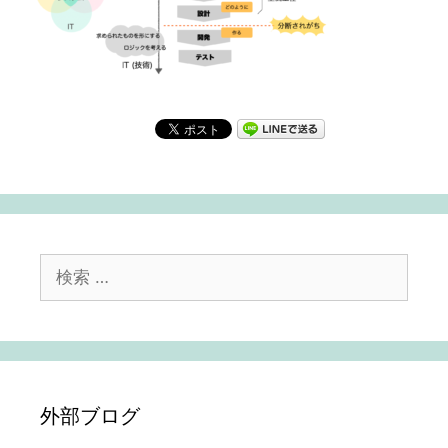
検
索:
外部ブログ