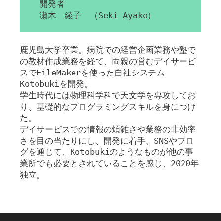
開発者
瀬木 綾子 （Seki Ayako）
鹿児島大学卒業。病院での経営企画業務や塾で
の教材作成業務を経て、両親の営むデイサービ
スでFileMakerを使った自社システム
Kotobukiを開発。
学生時代には物理科学科で天文学を専攻してお
り、基礎的なプログラミングスキルを身につけ
た。
デイサービスでの情報の煩雑さや業務の非効率
さを目の当たりにし、開発に着手。SNSやブロ
グを通じて、Kotobukiのようなものが他の事
業所でも必要とされていることを感じ、2020年
独立。