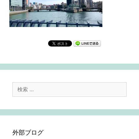
検
索:
外部ブログ