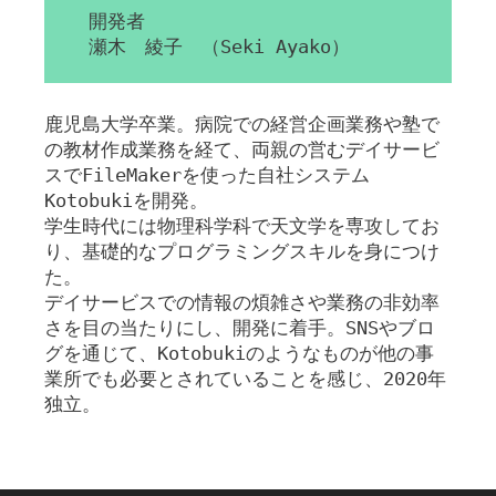
開発者
瀬木 綾子 （Seki Ayako）
鹿児島大学卒業。病院での経営企画業務や塾で
の教材作成業務を経て、両親の営むデイサービ
スでFileMakerを使った自社システム
Kotobukiを開発。
学生時代には物理科学科で天文学を専攻してお
り、基礎的なプログラミングスキルを身につけ
た。
デイサービスでの情報の煩雑さや業務の非効率
さを目の当たりにし、開発に着手。SNSやブロ
グを通じて、Kotobukiのようなものが他の事
業所でも必要とされていることを感じ、2020年
独立。