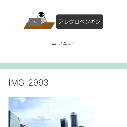
コ
ン
テ
ン
ツ
へ
メニュー
ス
キ
ッ
プ
IMG_2993