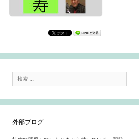
検
索:
外部ブログ