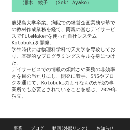
瀬木 綾子 （Seki Ayako）
鹿児島大学卒業。病院での経営企画業務や塾で
の教材作成業務を経て、両親の営むデイサービ
スでFileMakerを使った自社システム
Kotobukiを開発。
学生時代には物理科学科で天文学を専攻してお
り、基礎的なプログラミングスキルを身につけ
た。
デイサービスでの情報の煩雑さや業務の非効率
さを目の当たりにし、開発に着手。SNSやブロ
グを通じて、Kotobukiのようなものが他の事
業所でも必要とされていることを感じ、2020年
独立。
事業
ブログ
動画(外部リンク)
お知らせ