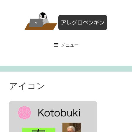
コ
ン
テ
ン
ツ
へ
メニュー
ス
キ
ッ
プ
アイコン