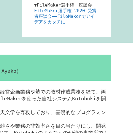
▼FileMaker選手権 座談会
FileMaker選手権 2020 受賞
者座談会――FileMakerでアイ
デアをカタチに
Ayako）
経営企画業務や塾での教材作成業務を経て、両
eMakerを使った自社システムKotobukiを開
天文学を専攻しており、基礎的なプログラミン
雑さや業務の非効率さを目の当たりにし、開発
じて、Kotobukiのようなものが他の事業所でも