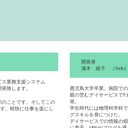
開発者
瀬木 綾子 （Seki 
ービス業務支援システム
を開発致します。
鹿児島大学卒業。病院での
親の営むデイサービスでFil
発。
ンポのことです。そしてこの
学生時代には物理科学科で
です。軽快に仕事を楽にし
グスキルを身につけた。
デイサービスでの情報の煩
に着手。SNSやブログを通