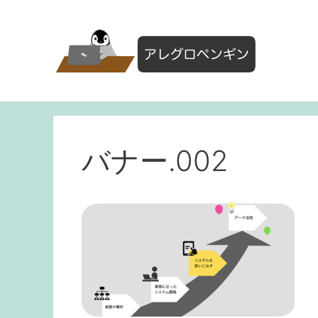
コ
ン
テ
ン
ツ
へ
ス
キ
ッ
バナー.002
プ