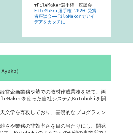
▼FileMaker選手権 座談会
FileMaker選手権 2020 受賞
者座談会――FileMakerでアイ
デアをカタチに
Ayako）
経営企画業務や塾での教材作成業務を経て、両
eMakerを使った自社システムKotobukiを開
天文学を専攻しており、基礎的なプログラミン
雑さや業務の非効率さを目の当たりにし、開発
じて、Kotobukiのようなものが他の事業所でも