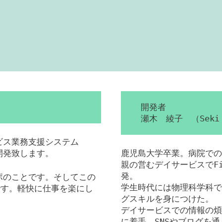
開発者
瀬木 綾子 （Seki 
ービス業務支援システム
を開発致します。
鹿児島大学卒業。病院での
親の営むデイサービスでFil
発。
ンポのことです。そしてこの
学生時代には物理科学科で
です。軽快に仕事を楽にし
グスキルを身につけた。
デイサービスでの情報の煩
に着手。SNSやブログを通