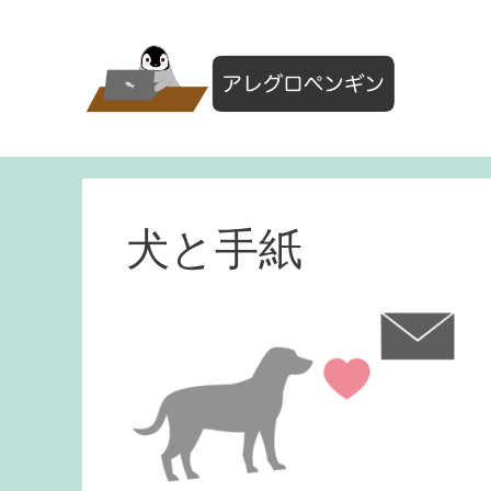
コ
ン
テ
ン
ツ
へ
ス
キ
ッ
犬と手紙
プ