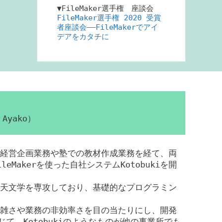
▼FileMaker選手権 座談会
FileMaker選手権 2020 受賞
者座談会――FileMakerでアイ
デアをカタチに
Ayako）
経営企画業務や塾での教材作成業務を経て、両
eMakerを使った自社システムKotobukiを開
天文学を専攻しており、基礎的なプログラミン
雑さや業務の非効率さを目の当たりにし、開発
じて、Kotobukiのようなものが他の事業所でも