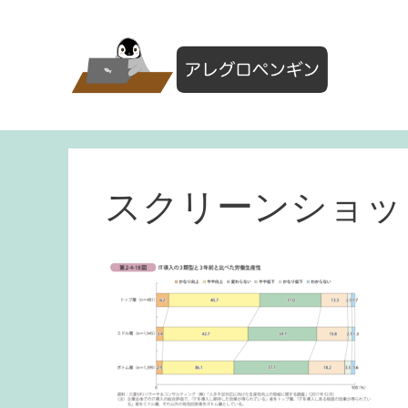
コ
ン
テ
ン
ツ
へ
ス
キ
ッ
スクリーンショット 20
プ