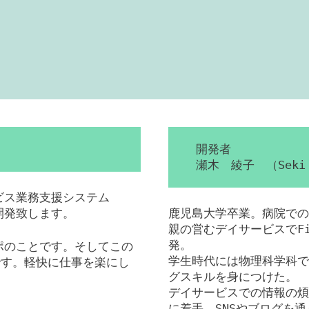
開発者
瀬木 綾子 （Seki 
ービス業務支援システム
を開発致します。
鹿児島大学卒業。病院での
親の営むデイサービスでFil
発。
ンポのことです。そしてこの
学生時代には物理科学科で
です。軽快に仕事を楽にし
グスキルを身につけた。
デイサービスでの情報の煩
に着手。SNSやブログを通