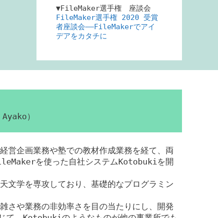
▼FileMaker選手権 座談会
FileMaker選手権 2020 受賞
者座談会――FileMakerでアイ
デアをカタチに
Ayako）
経営企画業務や塾での教材作成業務を経て、両
eMakerを使った自社システムKotobukiを開
天文学を専攻しており、基礎的なプログラミン
雑さや業務の非効率さを目の当たりにし、開発
じて、Kotobukiのようなものが他の事業所でも