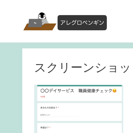
コ
ン
テ
ン
ツ
へ
ス
キ
ッ
スクリーンショット 20
プ