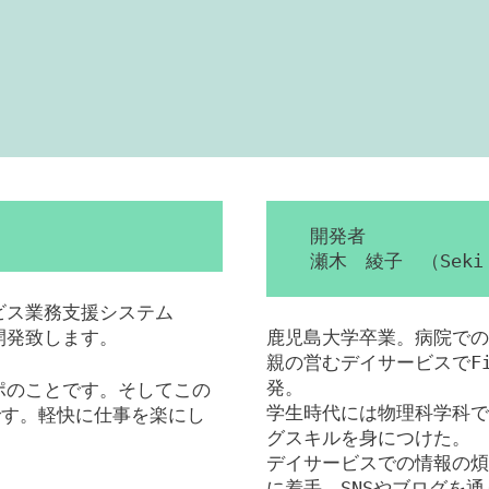
開発者
瀬木 綾子 （Seki 
ービス業務支援システム
を開発致します。
鹿児島大学卒業。病院での
親の営むデイサービスでFil
発。
ンポのことです。そしてこの
学生時代には物理科学科で
です。軽快に仕事を楽にし
グスキルを身につけた。
デイサービスでの情報の煩
に着手。SNSやブログを通