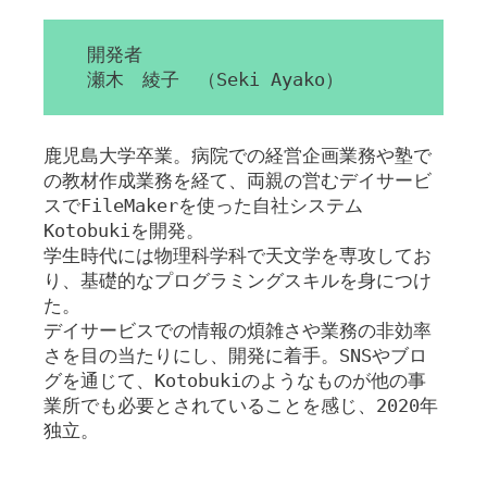
開発者
瀬木 綾子 （Seki Ayako）
鹿児島大学卒業。病院での経営企画業務や塾で
の教材作成業務を経て、両親の営むデイサービ
スでFileMakerを使った自社システム
Kotobukiを開発。
学生時代には物理科学科で天文学を専攻してお
り、基礎的なプログラミングスキルを身につけ
た。
デイサービスでの情報の煩雑さや業務の非効率
さを目の当たりにし、開発に着手。SNSやブロ
グを通じて、Kotobukiのようなものが他の事
業所でも必要とされていることを感じ、2020年
独立。