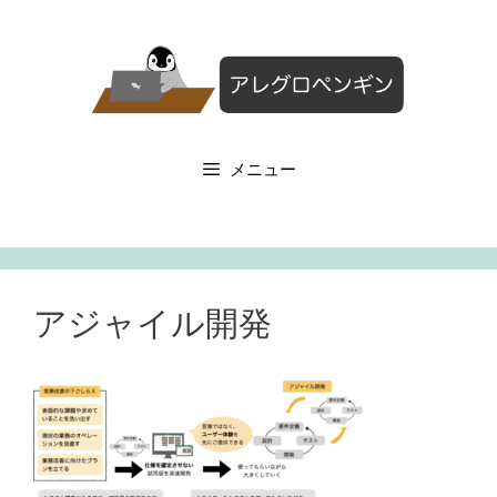
コ
ン
テ
ン
ツ
へ
メニュー
ス
キ
ッ
プ
アジャイル開発