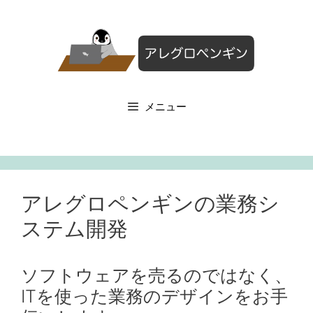
コ
ン
テ
ン
ツ
へ
メニュー
ス
キ
ッ
プ
アレグロペンギンの業務シ
ステム開発
ソフトウェアを売るのではなく、
ITを使った業務のデザインをお手