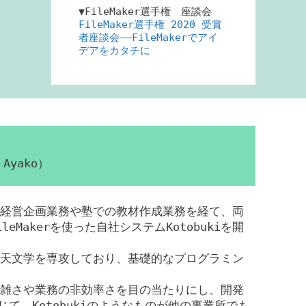
▼FileMaker選手権 座談会
FileMaker選手権 2020 受賞
者座談会――FileMakerでアイ
デアをカタチに
Ayako）
経営企画業務や塾での教材作成業務を経て、両
eMakerを使った自社システムKotobukiを開
天文学を専攻しており、基礎的なプログラミン
雑さや業務の非効率さを目の当たりにし、開発
じて、Kotobukiのようなものが他の事業所でも