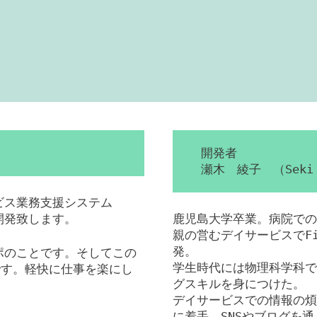
開発者
瀬木 綾子 （Seki 
ービス業務支援システム
を開発致します。
鹿児島大学卒業。病院での
親の営むデイサービスでFil
発。
ンポのことです。そしてこの
学生時代には物理科学科で
です。軽快に仕事を楽にし
グスキルを身につけた。
デイサービスでの情報の煩
に着手。SNSやブログを通