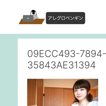
コ
ン
テ
ン
ツ
へ
ス
キ
ッ
09ECC493-7894-
プ
35843AE31394